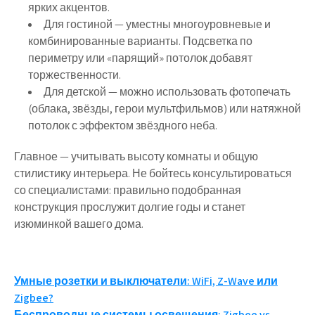
ярких акцентов.
Для гостиной
— уместны многоуровневые и
комбинированные варианты. Подсветка по
периметру или «парящий» потолок добавят
торжественности.
Для детской
— можно использовать фотопечать
(облака, звёзды, герои мультфильмов) или натяжной
потолок с эффектом звёздного неба.
Главное — учитывать высоту комнаты и общую
стилистику интерьера. Не бойтесь консультироваться
со специалистами: правильно подобранная
конструкция прослужит долгие годы и станет
изюминкой вашего дома.
Навигация
Умные розетки и выключатели: WiFi, Z-Wave или
Zigbee?
по
Беспроводные системы освещения: Zigbee vs