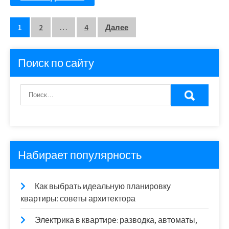
Пагинация
1
2
…
4
Далее
записей
Поиск по сайту
Набирает популярность
Как выбрать идеальную планировку
квартиры: советы архитектора
Электрика в квартире: разводка, автоматы,