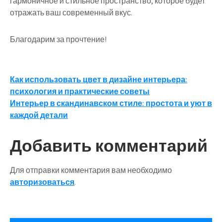
гармоничное и стильное пространство, которое будет
отражать ваш современный вкус.
Благодарим за прочтение!
Навигация
Как использовать цвет в дизайне интерьера:
психология и практические советы
по
Интерьер в скандинавском стиле: простота и уют в
записям
каждой детали
Добавить комментарий
Для отправки комментария вам необходимо
авторизоваться
.