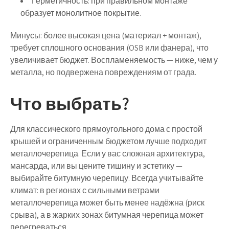
Герметичность
: при правильном монтаже
образует монолитное покрытие.
Минусы: более высокая цена (материал + монтаж),
требует сплошного основания (OSB или фанера), что
увеличивает бюджет. Воспламеняемость — ниже, чем у
металла, но подвержена повреждениям от града.
Что выбрать?
Для классического прямоугольного дома с простой
крышей и ограниченным бюджетом лучше подходит
металлочерепица
. Если у вас сложная архитектура,
мансарда, или вы цените тишину и эстетику —
выбирайте
битумную черепицу
. Всегда учитывайте
климат: в регионах с сильными ветрами
металлочерепица может быть менее надёжна (риск
срыва), а в жарких зонах битумная черепица может
перегреваться.