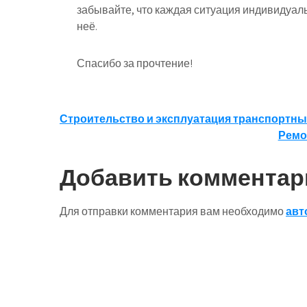
забывайте, что каждая ситуация индивидуал
неё.
Спасибо за прочтение!
Навигация
Строительство и эксплуатация транспортны
Ремо
по
записям
Добавить комментар
Для отправки комментария вам необходимо
авт