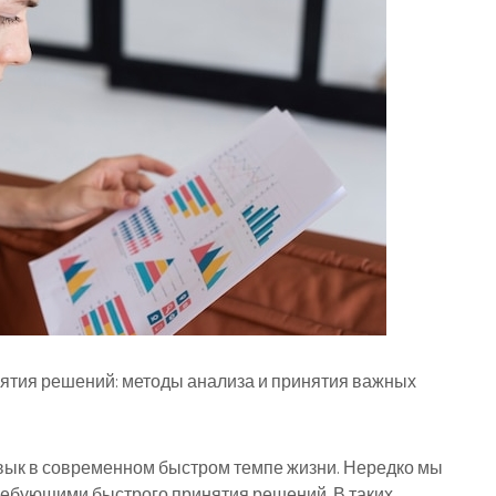
нятия решений: методы анализа и принятия важных
ык в современном быстром темпе жизни. Нередко мы
ебующими быстрого принятия решений. В таких