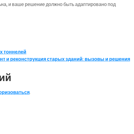
ьна, и ваше решение должно быть адаптировано под
х тоннелей
нт и реконструкция старых зданий: вызовы и решения
ий
оризоваться
.