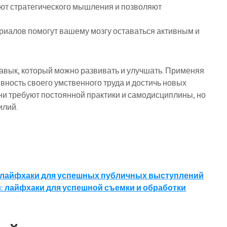
уют стратегического мышления и позволяют
риалов помогут вашему мозгу оставаться активным и
авык, который можно развивать и улучшать. Применяя
ность своего умственного труда и достичь новых
они требуют постоянной практики и самодисциплины, но
илий.
: лайфхаки для успешных публичных выступлений
: лайфхаки для успешной съемки и обработки