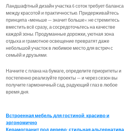
Ландшафтный дизайн участка 6 соток требует баланса
между красотой и практичностью. Придерживайтесь
принципа «меньше — значит больше»: не стремитесь
вместить всё сразу, а сосредоточьтесь на качестве
каждой зоны. Продуманные дорожки, уютная зона
отдыха и грамотное освещение превратят даже
небольшой участок в любимое место для встреч с
семьёй и друзьями.
Начните с плана на бумаге, определите приоритеты и
постепенно реализуйте проекты — и через сезон вы
получите гармоничный сад, радующий глаз в любое
время дня.
Навигация
Встроенная мебель для гостиной: красиво и
эргономично
по
Керамогранит под дерево: стильная альтернатива