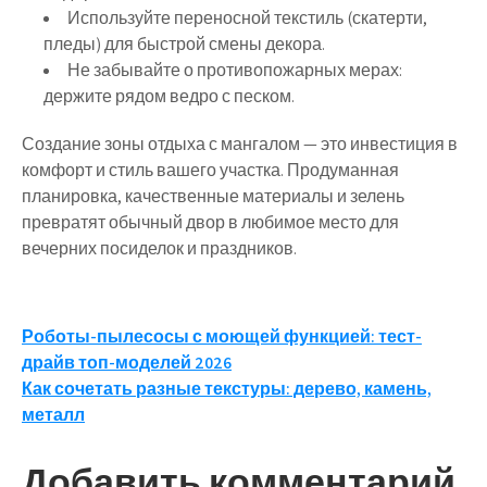
Используйте переносной текстиль (скатерти,
пледы) для быстрой смены декора.
Не забывайте о противопожарных мерах:
держите рядом ведро с песком.
Создание зоны отдыха с мангалом — это инвестиция в
комфорт и стиль вашего участка. Продуманная
планировка, качественные материалы и зелень
превратят обычный двор в любимое место для
вечерних посиделок и праздников.
Навигация
Роботы-пылесосы с моющей функцией: тест-
драйв топ-моделей 2026
по
Как сочетать разные текстуры: дерево, камень,
записям
металл
Добавить комментарий