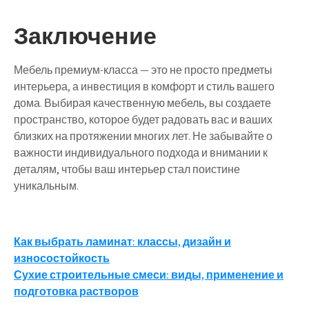
Заключение
Мебель премиум-класса — это не просто предметы
интерьера, а инвестиция в комфорт и стиль вашего
дома. Выбирая качественную мебель, вы создаете
пространство, которое будет радовать вас и ваших
близких на протяжении многих лет. Не забывайте о
важности индивидуального подхода и внимании к
деталям, чтобы ваш интерьер стал поистине
уникальным.
Навигация
Как выбрать ламинат: классы, дизайн и
износостойкость
по
Сухие строительные смеси: виды, применение и
записям
подготовка растворов