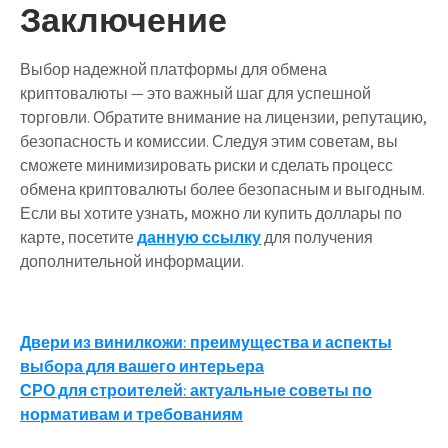
Заключение
Выбор надежной платформы для обмена
криптовалюты — это важный шаг для успешной
торговли. Обратите внимание на лицензии, репутацию,
безопасность и комиссии. Следуя этим советам, вы
сможете минимизировать риски и сделать процесс
обмена криптовалюты более безопасным и выгодным.
Если вы хотите узнать, можно ли купить доллары по
карте, посетите
данную ссылку
для получения
дополнительной информации.
Навигация
Двери из винилкожи: преимущества и аспекты
выбора для вашего интерьера
по
СРО для строителей: актуальные советы по
записям
нормативам и требованиям