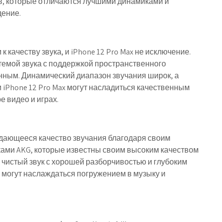
в, которые отличаются лучшими динамиками и
ение.
 качеству звука, и iPhone 12 Pro Max не исключение.
емой звука с поддержкой пространственного
енным. Динамический диапазон звучания широк, а
и iPhone 12 Pro Max могут насладиться качественным
 видео и играх.
выдающееся качество звучания благодаря своим
ами AKG, которые известны своим высоким качеством
чистый звук с хорошей разборчивостью и глубоким
a могут наслаждаться погружением в музыку и