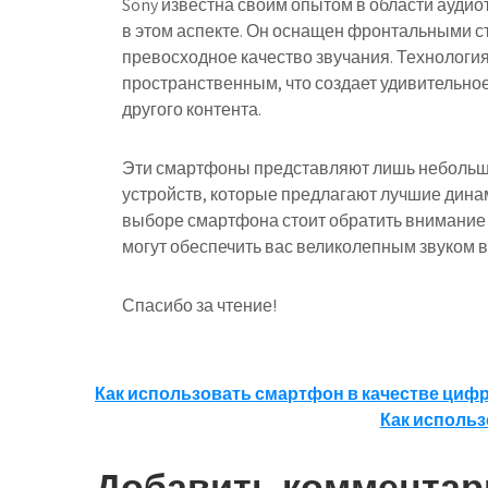
Sony известна своим опытом в области аудиоте
в этом аспекте. Он оснащен фронтальными 
превосходное качество звучания. Технология 
пространственным, что создает удивительное
другого контента.
Эти смартфоны представляют лишь небольшу
устройств, которые предлагают лучшие дина
выборе смартфона стоит обратить внимание
могут обеспечить вас великолепным звуком 
Спасибо за чтение!
Навигация
Как использовать смартфон в качестве циф
Как исполь
по
записям
Добавить комментар