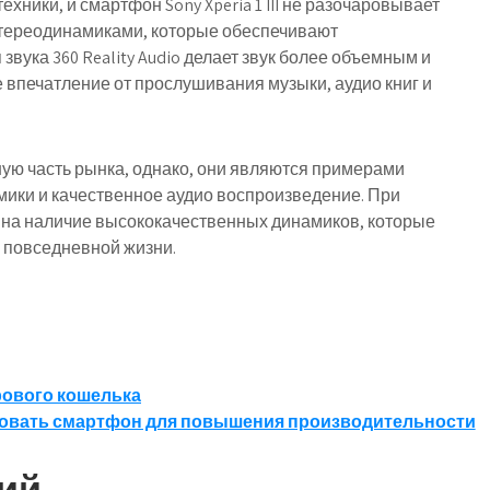
хники, и смартфон Sony Xperia 1 III не разочаровывает
стереодинамиками, которые обеспечивают
звука 360 Reality Audio делает звук более объемным и
 впечатление от прослушивания музыки, аудио книг и
ю часть рынка, однако, они являются примерами
мики и качественное аудио воспроизведение. При
 на наличие высококачественных динамиков, которые
в повседневной жизни.
рового кошелька
зовать смартфон для повышения производительности
ий