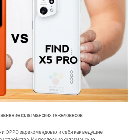
 сравнение флагманских тяжеловесов
o и OPPO зарекомендовали себя как ведущие
 устройства. Их последние флагманские