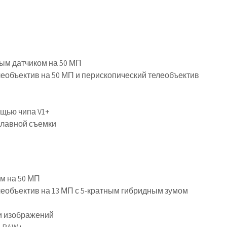
ым датчиком на 50 МП
леобъектив на 50 МП и перископический телеобъектив
щью чипа V1+
плавной съемки
м на 50 МП
леобъектив на 13 МП с 5-кратным гибридным зумом
ки изображений