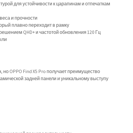
стурой для устойчивости к царапинам и отпечаткам
 веса и прочности
торый плавно переходит в рамку
решением QHD+ и частотой обновления 120 Гц
ыли
 но OPPO Find X5 Pro получает преимущество
рамической задней панели и уникальному выступу