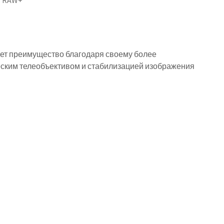
м RAW+
меет преимущество благодаря своему более
еским телеобъективом и стабилизацией изображения