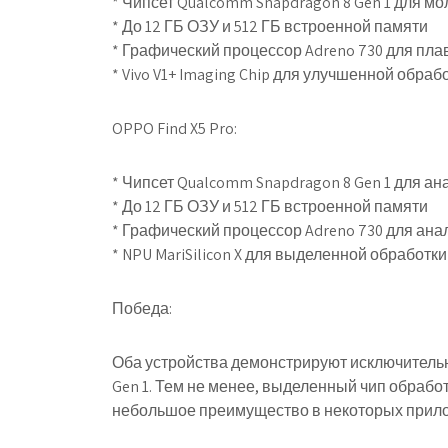
* Чипсет Qualcomm Snapdragon 8 Gen 1 для 
* До 12 ГБ ОЗУ и 512 ГБ встроенной памяти
* Графический процессор Adreno 730 для пла
* Vivo V1+ Imaging Chip для улучшенной обра
OPPO Find X5 Pro:
* Чипсет Qualcomm Snapdragon 8 Gen 1 для а
* До 12 ГБ ОЗУ и 512 ГБ встроенной памяти
* Графический процессор Adreno 730 для ана
* NPU MariSilicon X для выделенной обработк
Победа:
Оба устройства демонстрируют исключительн
Gen 1. Тем не менее, выделенный чип обработ
небольшое преимущество в некоторых прил