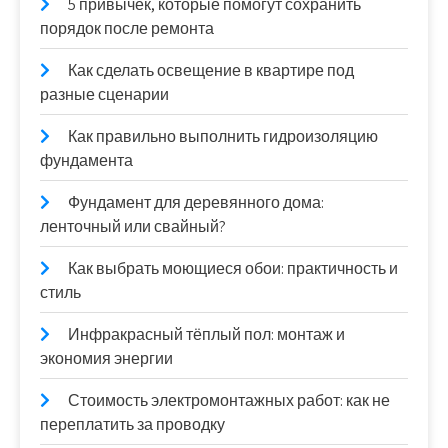
5 привычек, которые помогут сохранить
порядок после ремонта
Как сделать освещение в квартире под
разные сценарии
Как правильно выполнить гидроизоляцию
фундамента
Фундамент для деревянного дома:
ленточный или свайный?
Как выбрать моющиеся обои: практичность и
стиль
Инфракрасный тёплый пол: монтаж и
экономия энергии
Стоимость электромонтажных работ: как не
переплатить за проводку