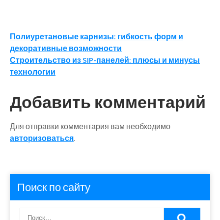
Навигация
Полиуретановые карнизы: гибкость форм и
декоративные возможности
по
Строительство из SIP-панелей: плюсы и минусы
записям
технологии
Добавить комментарий
Для отправки комментария вам необходимо
авторизоваться
.
Поиск по сайту