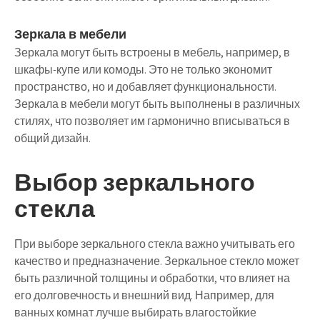
Зеркала в мебели
Зеркала могут быть встроены в мебель, например, в
шкафы-купе или комоды. Это не только экономит
пространство, но и добавляет функциональности.
Зеркала в мебели могут быть выполнены в различных
стилях, что позволяет им гармонично вписываться в
общий дизайн.
Выбор зеркального
стекла
При выборе зеркального стекла важно учитывать его
качество и предназначение. Зеркальное стекло может
быть различной толщины и обработки, что влияет на
его долговечность и внешний вид. Например, для
ванных комнат лучше выбирать влагостойкие