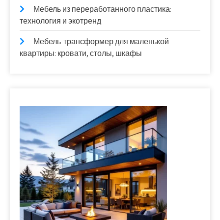
Мебель из переработанного пластика:
технология и экотренд
Мебель-трансформер для маленькой
квартиры: кровати, столы, шкафы