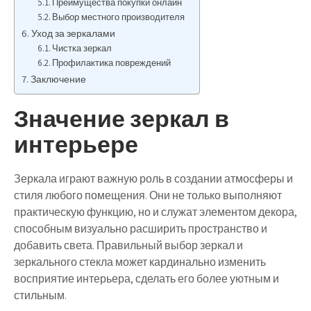
Преимущества покупки онлайн
Выбор местного производителя
Уход за зеркалами
Чистка зеркал
Профилактика повреждений
Заключение
Значение зеркал в
интерьере
Зеркала играют важную роль в создании атмосферы и
стиля любого помещения. Они не только выполняют
практическую функцию, но и служат элементом декора,
способным визуально расширить пространство и
добавить света. Правильный выбор зеркал и
зеркального стекла может кардинально изменить
восприятие интерьера, сделать его более уютным и
стильным.