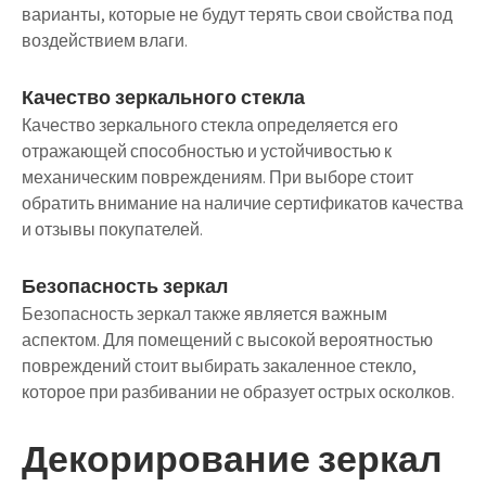
варианты, которые не будут терять свои свойства под
воздействием влаги.
Качество зеркального стекла
Качество зеркального стекла определяется его
отражающей способностью и устойчивостью к
механическим повреждениям. При выборе стоит
обратить внимание на наличие сертификатов качества
и отзывы покупателей.
Безопасность зеркал
Безопасность зеркал также является важным
аспектом. Для помещений с высокой вероятностью
повреждений стоит выбирать закаленное стекло,
которое при разбивании не образует острых осколков.
Декорирование зеркал