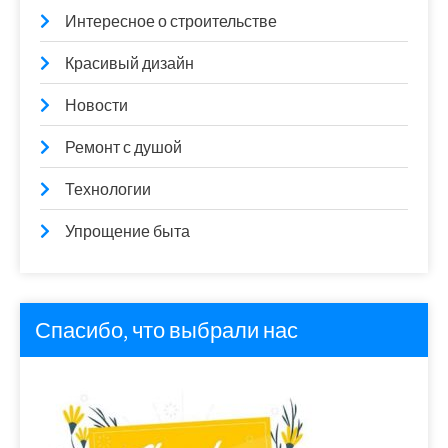
Интересное о строительстве
Красивый дизайн
Новости
Ремонт с душой
Технологии
Упрощение быта
Спасибо, что выбрали нас