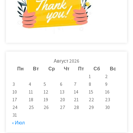
Август 2026
Пн
Вт
Ср
Чт
Пт
Сб
Вс
1
2
3
4
5
6
7
8
9
10
11
12
13
14
15
16
17
18
19
20
21
22
23
24
25
26
27
28
29
30
31
« Июл