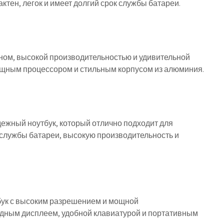
ктен, легок и имеет долгий срок службы батареи.
йном, высокой производительностью и удивительной
ощным процессором и стильным корпусом из алюминия.
адежный ноутбук, который отлично подходит для
к службы батареи, высокую производительность и
оутбук с высоким разрешением и мощной
одным дисплеем, удобной клавиатурой и портативным