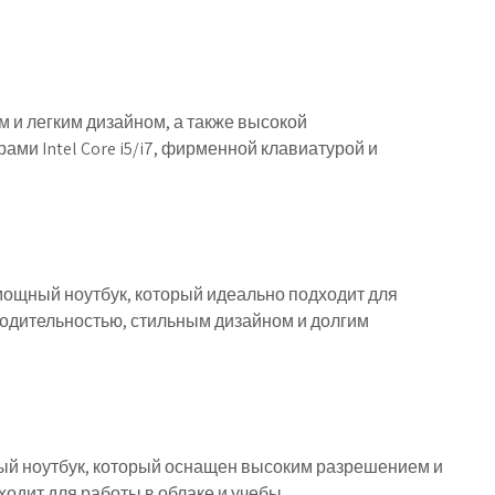
м и легким дизайном, а также высокой
ми Intel Core i5/i7, фирменной клавиатурой и
и мощный ноутбук, который идеально подходит для
водительностью, стильным дизайном и долгим
ьный ноутбук, который оснащен высоким разрешением и
одит для работы в облаке и учебы.