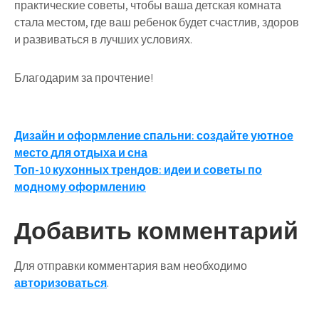
практические советы, чтобы ваша детская комната
стала местом, где ваш ребенок будет счастлив, здоров
и развиваться в лучших условиях.
Благодарим за прочтение!
Навигация
Дизайн и оформление спальни: создайте уютное
место для отдыха и сна
по
Топ-10 кухонных трендов: идеи и советы по
записям
модному оформлению
Добавить комментарий
Для отправки комментария вам необходимо
авторизоваться
.