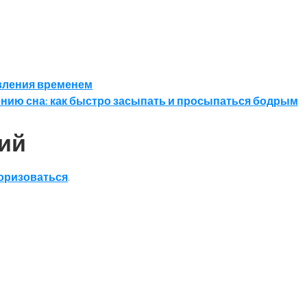
вления временем
нию сна: как быстро засыпать и просыпаться бодрым
ий
оризоваться
.