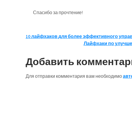
Спасибо за прочтение!
Навигация
10 лайфхаков для более эффективного упра
Лайфхаки по улучше
по
записям
Добавить комментар
Для отправки комментария вам необходимо
авт