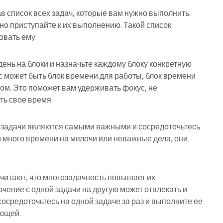
дав список всех задач, которые вам нужно выполнить.
но приступайте к их выполнению. Такой список
овать ему.
 день на блоки и назначьте каждому блоку конкретную
ас может быть блок времени для работы, блок времени
том. Это поможет вам удерживать фокус, не
ть свое время.
ие задачи являются самыми важными и сосредоточьтесь
м много времени на мелочи или неважные дела, они
считают, что многозадачность повышает их
лючение с одной задачи на другую может отвлекать и
сосредоточьтесь на одной задаче за раз и выполните ее
ующей.