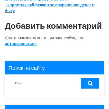
по
15 простых лайфхаков по сохранению денег в
записям
быту
Добавить комментарий
Для отправки комментария вам необходимо
авторизоваться
.
Поиск по сайту