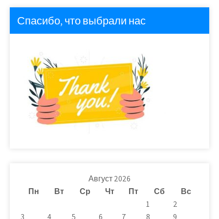
Спасибо, что выбрали нас
Август 2026
Пн
Вт
Ср
Чт
Пт
Сб
Вс
1
2
3
4
5
6
7
8
9