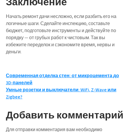
Заключение
Начать ремонт дачи несложно, если разбить его на
логичные шаги. Сделайте инспекцию, составьте
бюджет, подготовьте инструменты и действуйте по
порядку — от грубых работ к чистовым. Так вы
избежите переделок и сэкономите время, нервы и
деньги.
Навигация
Современная отделка стен: от микроцемента до
3D-панелей
по
Умные розетки и выключатели: WiFi, Z-Wave или
записям
Zigbee?
Добавить комментарий
Для отправки комментария вам необходимо