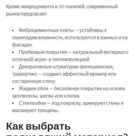
Кроме микроцемента и 3D-панелей, современный
рынок предлагает:
Фиброцементные плиты
— устойчивы к
перепадам влажности, используются в ванных и на
фасадах.
Пробковые покрытия
— натуральный материал с
отличной звуко- и теплоизоляцией.
Декоративные штукатурки
(венецианская,
травертин) — создают эффектный мрамор или
состаренную стену.
Жидкие обои
— бесшовное покрытие на основе
целлюлозы, шелка или хлопка.
Стеклообои
— под покраску, армируют стены и
маскируют трещины.
Как выбрать