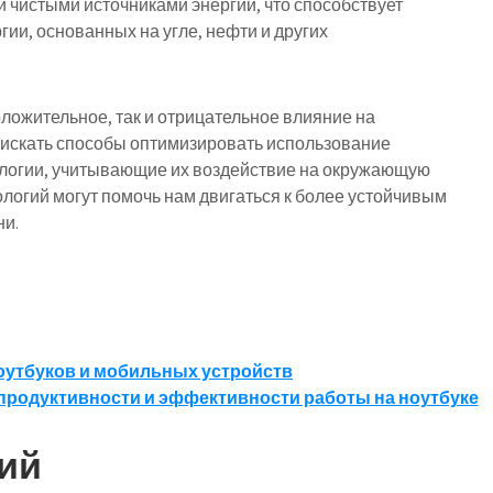
 чистыми источниками энергии, что способствует
ии, основанных на угле, нефти и других
ложительное, так и отрицательное влияние на
 искать способы оптимизировать использование
ологии, учитывающие их воздействие на окружающую
логий могут помочь нам двигаться к более устойчивым
ни.
оутбуков и мобильных устройств
родуктивности и эффективности работы на ноутбуке
ий