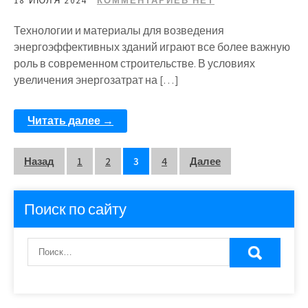
18 ИЮЛЯ 2024
КОММЕНТАРИЕВ НЕТ
Технологии и материалы для возведения
энергоэффективных зданий играют все более важную
роль в современном строительстве. В условиях
увеличения энергозатрат на […]
Читать далее →
Пагинация
Назад
1
2
3
4
Далее
записей
Поиск по сайту