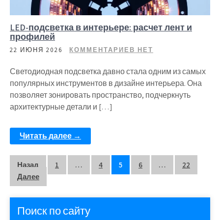
LED-подсветка в интерьере: расчет лент и
профилей
22 ИЮНЯ 2026
КОММЕНТАРИЕВ НЕТ
Светодиодная подсветка давно стала одним из самых
популярных инструментов в дизайне интерьера. Она
позволяет зонировать пространство, подчеркнуть
архитектурные детали и […]
Читать далее →
Пагинация
Назад
1
…
4
5
6
…
22
Далее
записей
Поиск по сайту