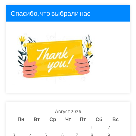
Спасибо, что выбрали нас
Август 2026
Пн
Вт
Ср
Чт
Пт
Сб
Вс
1
2
3
4
5
6
7
8
9